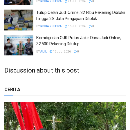
BY
RISKA ZULFIRA
21 JULI 2026
0
Tutup Celah Judi Online, 32 Ribu Rekening Diblokir
hingga 2,8 Juta Pengajuan Ditolak
BY
RISKA ZULFIRA
16 JULI 2026
0
Komdigi dan OJK Putus Jalur Dana Judi Online,
32.500 Rekening Ditutup
BY
ALI L
16 JULI 2026
0
Discussion about this post
CERITA