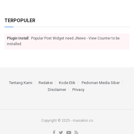
TERPOPULER
Plugin Install
: Popular Post Widget need JNews - View Counter to be
installed
Tentang Kami
Redaksi
Kode Etik
Pedoman Media Siber
Disclaimer
Privacy
Copyright © 2025 - masakini.co