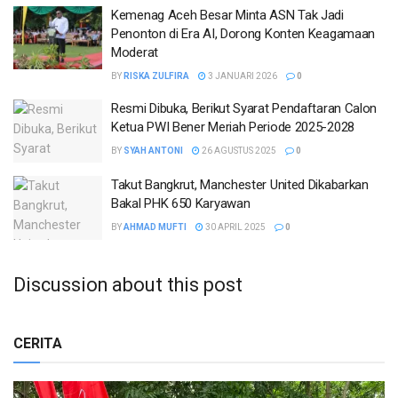
Kemenag Aceh Besar Minta ASN Tak Jadi
Penonton di Era AI, Dorong Konten Keagamaan
Moderat
BY
RISKA ZULFIRA
3 JANUARI 2026
0
Resmi Dibuka, Berikut Syarat Pendaftaran Calon
Ketua PWI Bener Meriah Periode 2025-2028
BY
SYAH ANTONI
26 AGUSTUS 2025
0
Takut Bangkrut, Manchester United Dikabarkan
Bakal PHK 650 Karyawan
BY
AHMAD MUFTI
30 APRIL 2025
0
Discussion about this post
CERITA