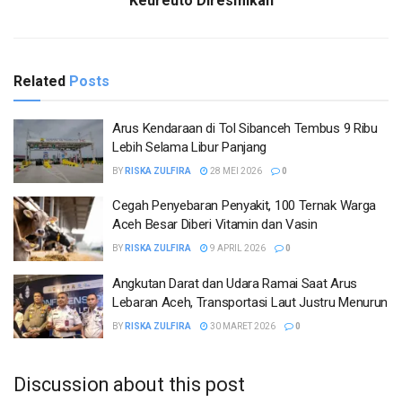
Keureuto Diresmikan
Related
Posts
Arus Kendaraan di Tol Sibanceh Tembus 9 Ribu
Lebih Selama Libur Panjang
BY
RISKA ZULFIRA
28 MEI 2026
0
Cegah Penyebaran Penyakit, 100 Ternak Warga
Aceh Besar Diberi Vitamin dan Vasin
BY
RISKA ZULFIRA
9 APRIL 2026
0
Angkutan Darat dan Udara Ramai Saat Arus
Lebaran Aceh, Transportasi Laut Justru Menurun
BY
RISKA ZULFIRA
30 MARET 2026
0
Discussion about this post