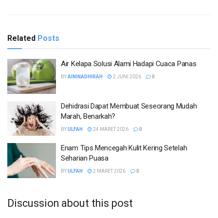
Related
Posts
Air Kelapa Solusi Alami Hadapi Cuaca Panas
BY
AININADHIRAH
2 JUNI 2026
0
Dehidrasi Dapat Membuat Seseorang Mudah
Marah, Benarkah?
BY
ULFAH
24 MARET 2026
0
Enam Tips Mencegah Kulit Kering Setelah
Seharian Puasa
BY
ULFAH
2 MARET 2026
0
Discussion about this post