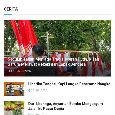
CERITA
Sepuluh Tahun Menjaga Tradisi Merah Putih, Kisah
Safura Merawat Rezeki dari Lapak Bendera
4 AGUSTUS 2026
Liberika Tangse, Kopi Langka Beraroma Nangka
20 JULI 2026
Dari Lhoknga, Anyaman Bambu Menganyam
Jalan ke Pasar Dunia