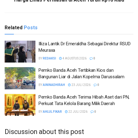
Related
Posts
Illiza Lantik Dr Emeraldha Sebagai Direktur RSUD
Meuraxa
BY
REDAKSI
4 AGUSTUS 2026
0
Pemko Banda Aceh Tertibkan Kios dan
Bangunan Liar di Jalan Kopelma Darussalam
BY
AININADHIRAH
23 JULI 2026
0
Pemko Banda Aceh Terima Hibah Aset dari PN,
Perkuat Tata Kelola Barang Milik Daerah
BY
AHLUL FIKAR
22 JULI 2026
0
Discussion about this post