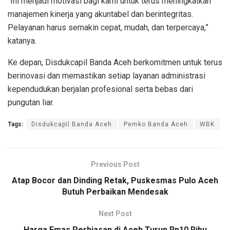
“Ini menjadi motivasi bagi kami untuk terus meningkatkan
manajemen kinerja yang akuntabel dan berintegritas.
Pelayanan harus semakin cepat, mudah, dan terpercaya,”
katanya.
Ke depan, Disdukcapil Banda Aceh berkomitmen untuk terus
berinovasi dan memastikan setiap layanan administrasi
kependudukan berjalan profesional serta bebas dari
pungutan liar.
Tags:
Disdukcapil Banda Aceh
Pemko Banda Aceh
WBK
Previous Post
Atap Bocor dan Dinding Retak, Puskesmas Pulo Aceh
Butuh Perbaikan Mendesak
Next Post
Harga Emas Perhiasan di Aceh Turun Rp10 Ribu