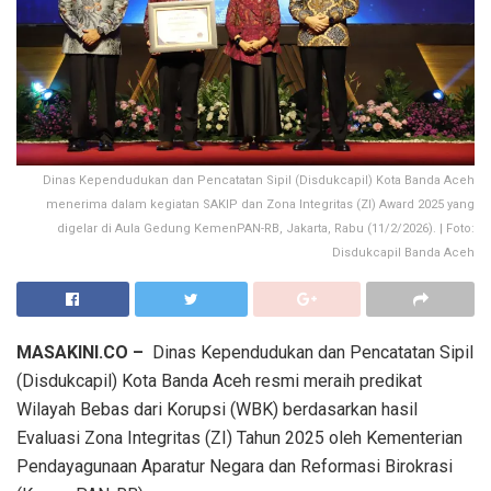
Dinas Kependudukan dan Pencatatan Sipil (Disdukcapil) Kota Banda Aceh
menerima dalam kegiatan SAKIP dan Zona Integritas (ZI) Award 2025 yang
digelar di Aula Gedung KemenPAN-RB, Jakarta, Rabu (11/2/2026). | Foto:
Disdukcapil Banda Aceh
MASAKINI.CO –
Dinas Kependudukan dan Pencatatan Sipil
(Disdukcapil) Kota Banda Aceh resmi meraih predikat
Wilayah Bebas dari Korupsi (WBK) berdasarkan hasil
Evaluasi Zona Integritas (ZI) Tahun 2025 oleh Kementerian
Pendayagunaan Aparatur Negara dan Reformasi Birokrasi