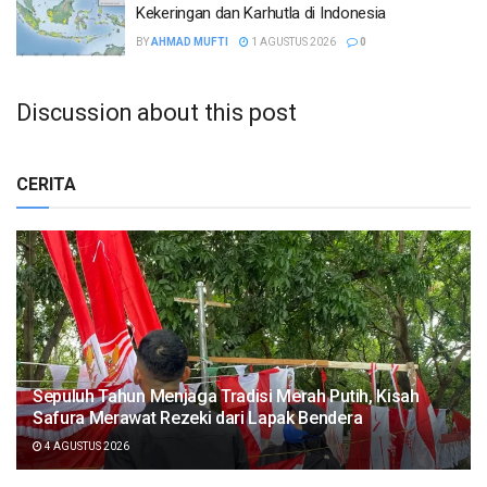
Kekeringan dan Karhutla di Indonesia
BY
AHMAD MUFTI
1 AGUSTUS 2026
0
Discussion about this post
CERITA
Sepuluh Tahun Menjaga Tradisi Merah Putih, Kisah
Safura Merawat Rezeki dari Lapak Bendera
4 AGUSTUS 2026