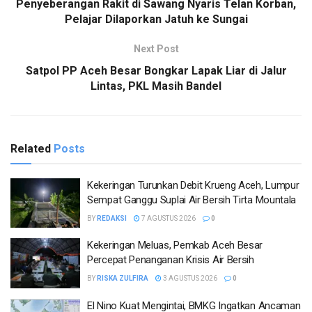
Penyeberangan Rakit di Sawang Nyaris Telan Korban,
Pelajar Dilaporkan Jatuh ke Sungai
Next Post
Satpol PP Aceh Besar Bongkar Lapak Liar di Jalur
Lintas, PKL Masih Bandel
Related
Posts
Kekeringan Turunkan Debit Krueng Aceh, Lumpur
Sempat Ganggu Suplai Air Bersih Tirta Mountala
BY
REDAKSI
7 AGUSTUS 2026
0
Kekeringan Meluas, Pemkab Aceh Besar
Percepat Penanganan Krisis Air Bersih
BY
RISKA ZULFIRA
3 AGUSTUS 2026
0
El Nino Kuat Mengintai, BMKG Ingatkan Ancaman