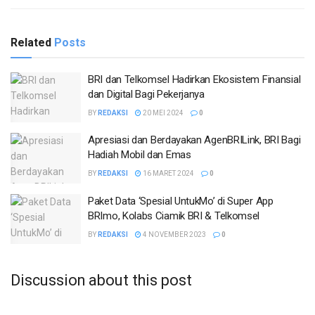
Related
Posts
BRI dan Telkomsel Hadirkan Ekosistem Finansial
dan Digital Bagi Pekerjanya
BY
REDAKSI
20 MEI 2024
0
Apresiasi dan Berdayakan AgenBRILink, BRI Bagi
Hadiah Mobil dan Emas
BY
REDAKSI
16 MARET 2024
0
Paket Data ‘Spesial UntukMo’ di Super App
BRImo, Kolabs Ciamik BRI & Telkomsel
BY
REDAKSI
4 NOVEMBER 2023
0
Discussion about this post