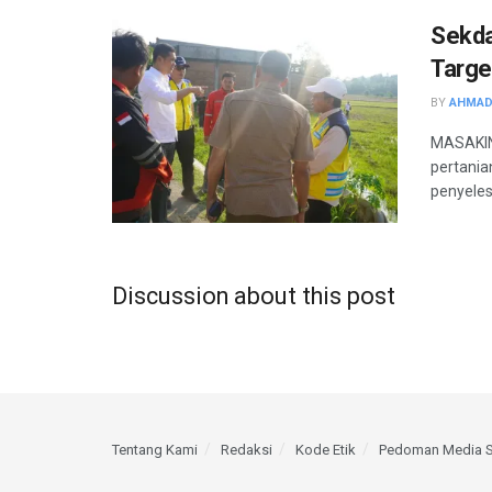
Sekda
Targe
BY
AHMAD
MASAKIN
pertani
penyelesa
Discussion about this post
Tentang Kami
Redaksi
Kode Etik
Pedoman Media S