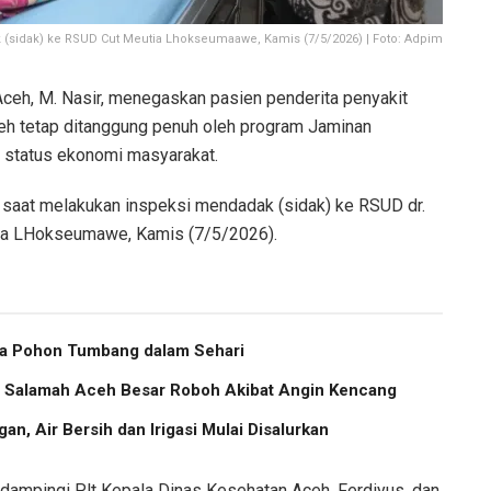
 (sidak) ke RSUD Cut Meutia Lhokseumaawe, Kamis (7/5/2026) | Foto: Adpim
ceh, M. Nasir, menegaskan pasien penderita penyakit
Aceh tetap ditanggung penuh oleh program Jaminan
t status ekonomi masyarakat.
 saat melakukan inspeksi mendadak (sidak) ke RSUD dr.
ia LHokseumawe, Kamis (7/5/2026).
ma Pohon Tumbang dalam Sehari
us Salamah Aceh Besar Roboh Akibat Angin Kencang
an, Air Bersih dan Irigasi Mulai Disalurkan
dampingi Plt Kepala Dinas Kesehatan Aceh, Ferdiyus, dan