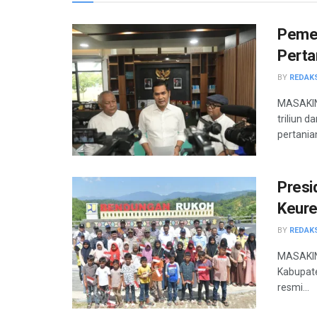
Pemer
Perta
BY
REDAK
MASAKIN
triliun 
pertania
Presi
Keure
BY
REDAK
MASAKINI
Kabupate
resmi...