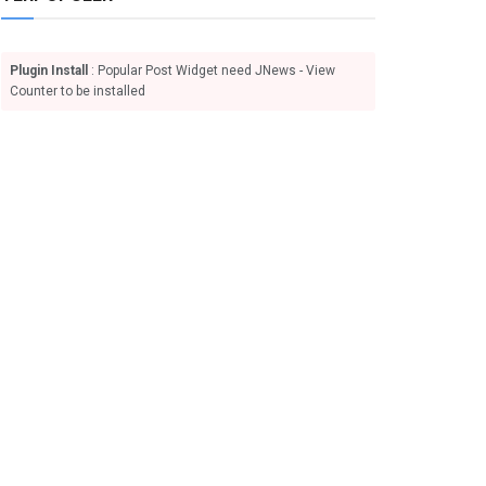
Plugin Install
: Popular Post Widget need JNews - View
Counter to be installed