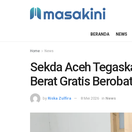
BERANDA
NEWS
Home
News
Sekda Aceh Tegaska
Berat Gratis Berob
by
Riska Zulfira
8 Mei 2026
in
News