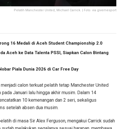
Pelatih Manchester United, Michael Carrick. | Foto: via givemesport
ong 16 Medali di Aceh Student Championship 2.0
a Aceh ke Data Talenta PSSI, Siapkan Calon Bintang
obar Piala Dunia 2026 di Car Free Day
 menjadi calon terkuat pelatih tetap Manchester United
pada Januari lalu hingga akhir musim. Dalam 14
mencatatkan 10 kemenangan dan 2 seri, sekaligus
ns setelah absen dua musim.
latih di masa Sir Alex Ferguson, mengakui Carrick sudah
Ia sudah melakukan segalanya sesuai harapan, membawa