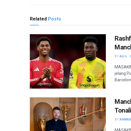
Related
Posts
Rashf
Manch
BY
ALI L
MASAKINI
jelang P
Barcelon
Manch
Tonali
BY
AHMAD
MASAKINI