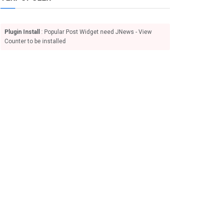
Plugin Install
: Popular Post Widget need JNews - View
Counter to be installed