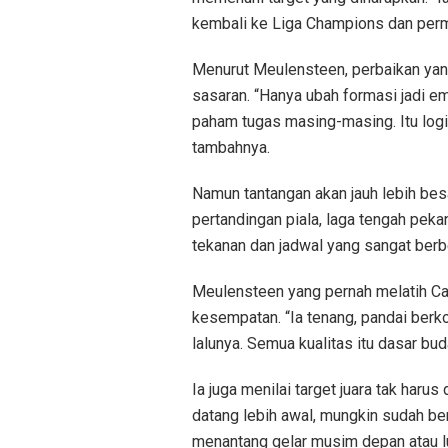
kembali ke Liga Champions dan perma
Menurut Meulensteen, perbaikan yan
sasaran. “Hanya ubah formasi jadi e
paham tugas masing-masing. Itu log
tambahnya.
Namun tantangan akan jauh lebih besar
pertandingan piala, laga tengah pe
tekanan dan jadwal yang sangat berb
Meulensteen yang pernah melatih Carr
kesempatan. “Ia tenang, pandai berk
lalunya. Semua kualitas itu dasar bud
Ia juga menilai target juara tak harus d
datang lebih awal, mungkin sudah be
menantang gelar musim depan atau l