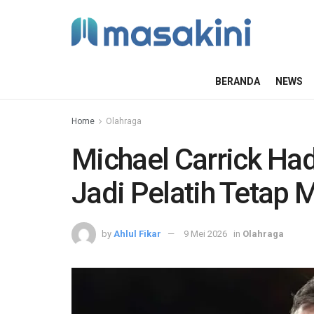
BERANDA
NEWS
Home
Olahraga
Michael Carrick Ha
Jadi Pelatih Tetap 
by
Ahlul Fikar
9 Mei 2026
in
Olahraga