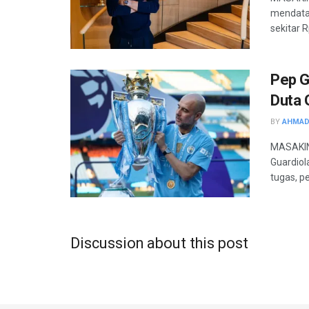
mendata
sekitar Rp
Pep G
Duta 
BY
AHMAD
MASAKIN
Guardiol
tugas, pel
Discussion about this post