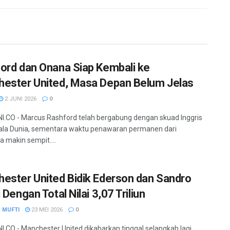
ord dan Onana Siap Kembali ke
ester United, Masa Depan Belum Jelas
2 JUNI 2026
0
.CO - Marcus Rashford telah bergabung dengan skuad Inggris
iala Dunia, sementara waktu penawaran permanen dari
a makin sempit....
ester United Bidik Ederson dan Sandro
 Dengan Total Nilai 3,07 Triliun
 MUFTI
23 MEI 2026
0
.CO - Manchester United dikabarkan tinggal selangkah lagi