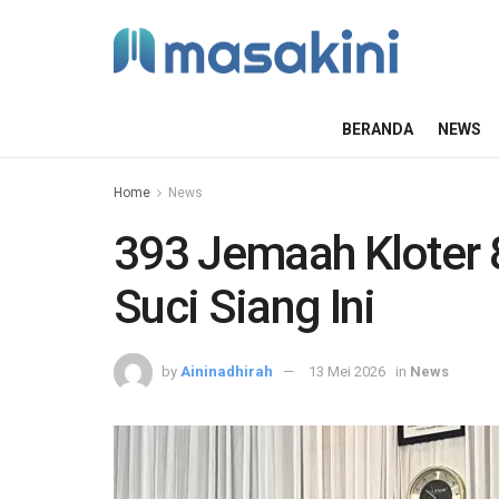
BERANDA
NEWS
Home
News
393 Jemaah Kloter 
Suci Siang Ini
by
Aininadhirah
13 Mei 2026
in
News