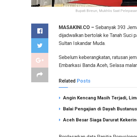
Bupati Bireun, Mukhlis Saat Pelepasan
MASAKINI.CO –
Sebanyak 393 Jemaa
dijadwalkan bertolak ke Tanah Suci 
Sultan Iskandar Muda.
Sebelum keberangkatan, ratusan jem
Embarkasi Banda Aceh, Selasa mala
Related
Posts
Angin Kencang Masih Terjadi, Li
Balai Pengajian di Dayah Bustan
Aceh Besar Siaga Darurat Kekering
Berdasarkan data Panitia Penyelengga