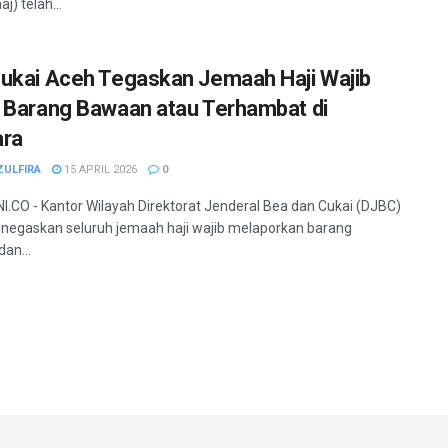
) telah...
ukai Aceh Tegaskan Jemaah Haji Wajib
 Barang Bawaan atau Terhambat di
ara
ZULFIRA
15 APRIL 2026
0
.CO - Kantor Wilayah Direktorat Jenderal Bea dan Cukai (DJBC)
egaskan seluruh jemaah haji wajib melaporkan barang
an...