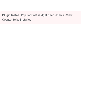
Plugin Install
: Popular Post Widget need JNews - View
Counter to be installed