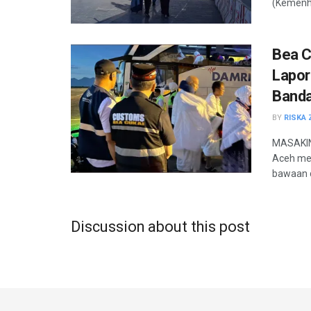
(Kemenhaj
Bea C
Lapor
Band
BY
RISKA 
MASAKINI
Aceh men
bawaan d
Discussion about this post