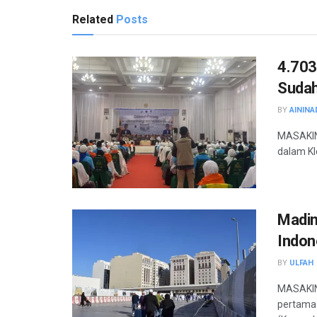
Related
Posts
4.703
Sudah
BY
AININA
MASAKINI
dalam Kl
Madin
Indon
BY
ULFAH
MASAKINI
pertama 