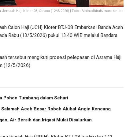
 Jemaah Haji Kloter 08, Selasa (12/5/2026) | Foto : Aininadhirah/masakini.co
h Calon Haji (JCH) Kloter BTJ-08 Embarkasi Banda Aceh
pada Rabu (13/5/2026) pukul 13.40 WIB melalui Bandara
aah tersebut mengikuti prosesi pelepasan di Asrama Haji
m (12/5/2026).
ma Pohon Tumbang dalam Sehari
us Salamah Aceh Besar Roboh Akibat Angin Kencang
an, Air Bersih dan Irigasi Mulai Disalurkan
ra Ibadah Haji (PPIH), Kloter BTJ-08 terdiri dari 142