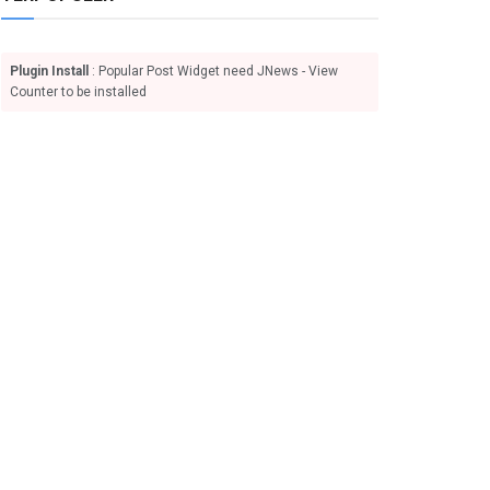
Plugin Install
: Popular Post Widget need JNews - View
Counter to be installed