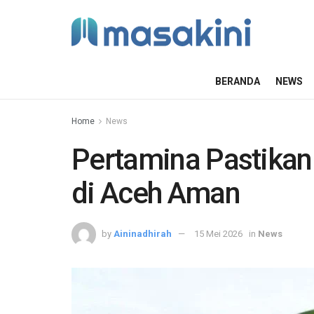
BERANDA
NEWS
Home
News
Pertamina Pastikan
di Aceh Aman
by
Aininadhirah
15 Mei 2026
in
News