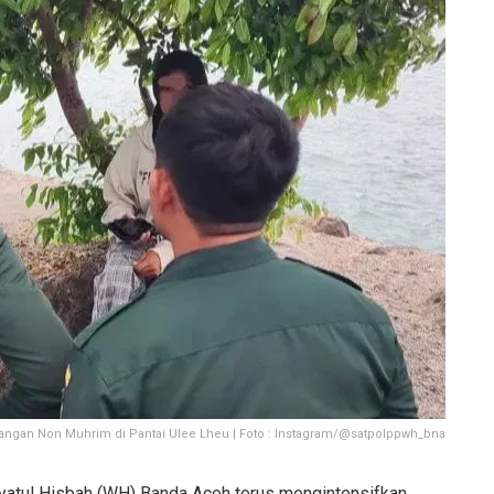
angan Non Muhrim di Pantai Ulee Lheu | Foto : Instagram/@satpolppwh_bna
yatul Hisbah (WH) Banda Aceh terus mengintensifkan