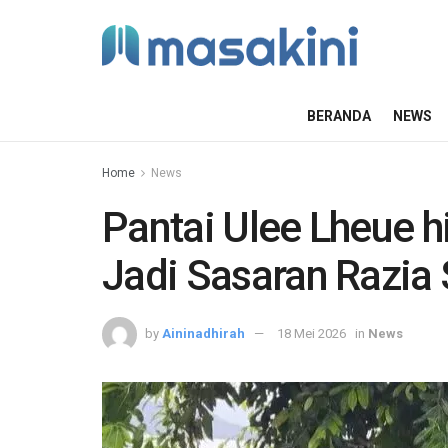
BERANDA
NEWS
Home
News
Pantai Ulee Lheue h
Jadi Sasaran Razia
by
Aininadhirah
18 Mei 2026
in
News