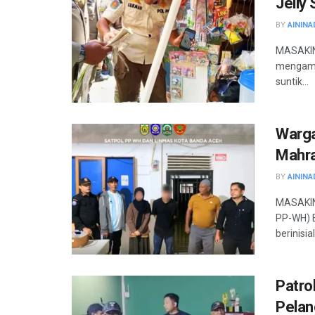
Jelly
BY
AININA
MASAKINI
mengaman
suntik...
Warga
Mahr
BY
AININA
MASAKINI
PP-WH) 
berinisial 
Patro
Pelan