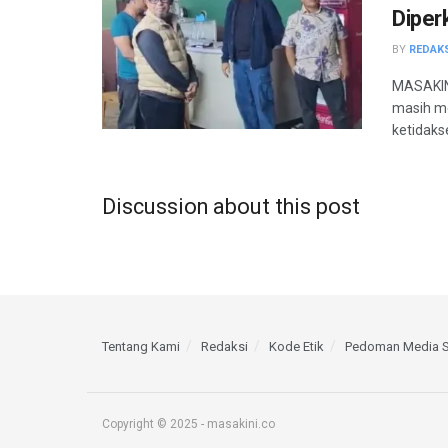
Diper
BY
REDAK
MASAKINI
masih me
ketidaks
Discussion about this post
Tentang Kami
Redaksi
Kode Etik
Pedoman Media S
Copyright © 2025 - masakini.co