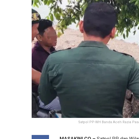
Satpol PP-WH Banda Aceh Razia Pas
MASAKINI.CO –
Satpol PP dan Wila