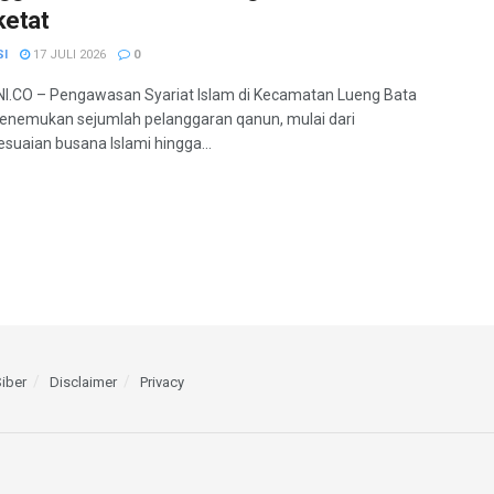
ketat
SI
17 JULI 2026
0
.CO – Pengawasan Syariat Islam di Kecamatan Lueng Bata
nemukan sejumlah pelanggaran qanun, mulai dari
esuaian busana Islami hingga...
iber
Disclaimer
Privacy