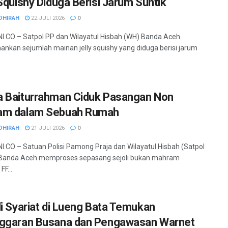
 Squishy Diduga Berisi Jarum Suntik
DHIRAH
22 JULI 2026
0
.CO – Satpol PP dan Wilayatul Hisbah (WH) Banda Aceh
kan sejumlah mainan jelly squishy yang diduga berisi jarum
 Baiturrahman Ciduk Pasangan Non
am dalam Sebuah Rumah
DHIRAH
21 JULI 2026
0
.CO – Satuan Polisi Pamong Praja dan Wilayatul Hisbah (Satpol
Banda Aceh memproses sepasang sejoli bukan mahram
FF...
li Syariat di Lueng Bata Temukan
ggaran Busana dan Pengawasan Warnet