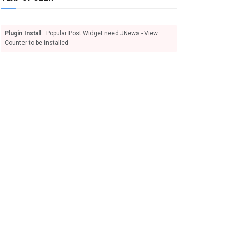
Plugin Install
: Popular Post Widget need JNews - View
Counter to be installed