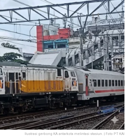
Ilustrasi gerbong KA antarkota melintasi stasiun. | Foto PT KAI