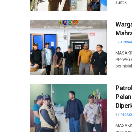
suntik...
Warga
Mahr
BY
AININA
MASAKINI
PP-WH) 
berinisial 
Patro
Pelan
Diper
BY
REDAK
MASAKINI
masih me