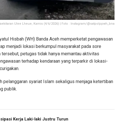
ekitaran Ulee Lheue, Kamis (4/6/2026) | Foto : Instagram/@satpolppwh_bna
ayatul Hisbah (WH) Banda Aceh memperketat pengawasan
rap menjadi lokasi berkumpul masyarakat pada sore
in tersebut, petugas tidak hanya memantau aktivitas
engawasan terhadap kendaraan yang terparkir di lokasi-
curigakan.
h pelanggaran syariat Islam sekaligus menjaga ketertiban
g publik.
pasi Kerja Laki-laki Justru Turun