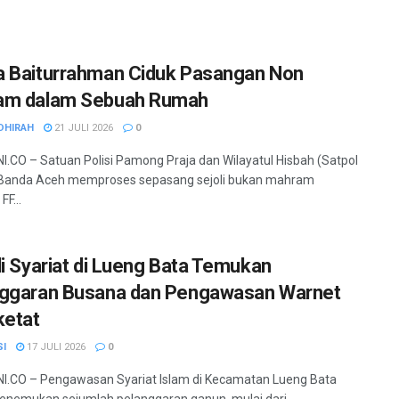
 Baiturrahman Ciduk Pasangan Non
am dalam Sebuah Rumah
DHIRAH
21 JULI 2026
0
.CO – Satuan Polisi Pamong Praja dan Wilayatul Hisbah (Satpol
Banda Aceh memproses sepasang sejoli bukan mahram
FF...
li Syariat di Lueng Bata Temukan
ggaran Busana dan Pengawasan Warnet
ketat
SI
17 JULI 2026
0
.CO – Pengawasan Syariat Islam di Kecamatan Lueng Bata
nemukan sejumlah pelanggaran qanun, mulai dari