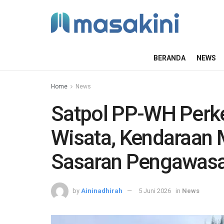
BERANDA
NEWS
Home
News
Satpol PP-WH Perke
Wisata, Kendaraan 
Sasaran Pengawas
by
Aininadhirah
5 Juni 2026
in
News