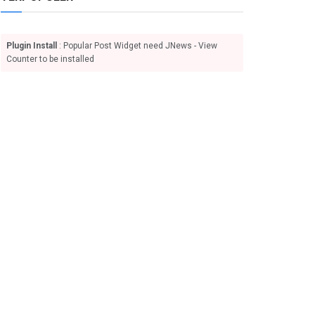
Plugin Install
: Popular Post Widget need JNews - View
Counter to be installed