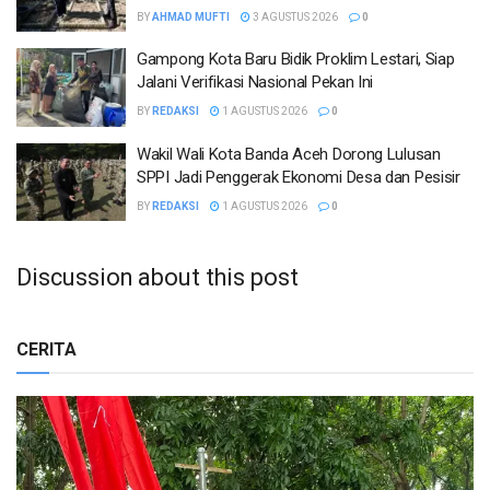
BY
AHMAD MUFTI
3 AGUSTUS 2026
0
Gampong Kota Baru Bidik Proklim Lestari, Siap
Jalani Verifikasi Nasional Pekan Ini
BY
REDAKSI
1 AGUSTUS 2026
0
Wakil Wali Kota Banda Aceh Dorong Lulusan
SPPI Jadi Penggerak Ekonomi Desa dan Pesisir
BY
REDAKSI
1 AGUSTUS 2026
0
Discussion about this post
CERITA