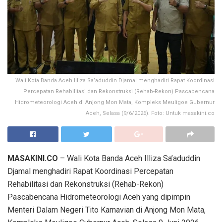
Wali Kota Banda Aceh Illiza Sa’aduddin Djamal menghadiri Rapat Koordinasi
Percepatan Rehabilitasi dan Rekonstruksi (Rehab-Rekon) Pascabencana
Hidrometeorologi Aceh di Anjong Mon Mata, Kompleks Meuligoe Gubernur
Aceh, Selasa (9/6/2026). Foto: Untuk masakini.co
MASAKINI.CO
– Wali Kota Banda Aceh Illiza Sa’aduddin
Djamal menghadiri Rapat Koordinasi Percepatan
Rehabilitasi dan Rekonstruksi (Rehab-Rekon)
Pascabencana Hidrometeorologi Aceh yang dipimpin
Menteri Dalam Negeri Tito Karnavian di Anjong Mon Mata,