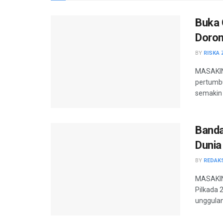
Buka 
Doron
BY
RISKA 
MASAKIN
pertumbu
semakin 
Banda
Dunia
BY
REDAK
MASAKINI
Pilkada 
unggulan.