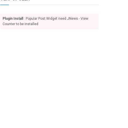
Plugin Install
: Popular Post Widget need JNews - View
Counter to be installed