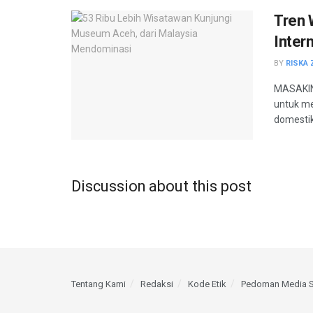
Tren 
Inter
BY
RISKA 
MASAKINI
untuk me
domesti
Discussion about this post
Tentang Kami
Redaksi
Kode Etik
Pedoman Media S