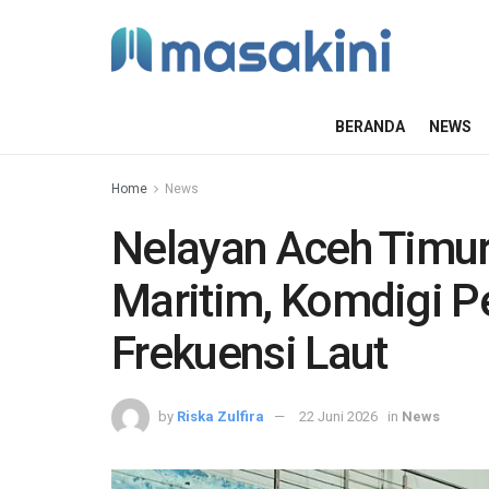
BERANDA
NEWS
Home
News
Nelayan Aceh Timur
Maritim, Komdigi P
Frekuensi Laut
by
Riska Zulfira
22 Juni 2026
in
News