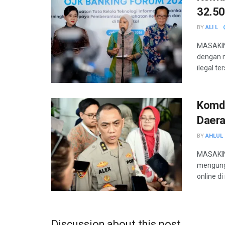
32.50
BY
ALI L
MASAKIN
dengan m
ilegal te
Komdi
Daera
BY
AHLUL 
MASAKINI
mengung
online di
Discussion about this post