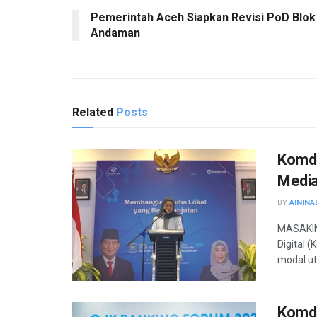
Pemerintah Aceh Siapkan Revisi PoD Blok
Andaman
Related
Posts
Komdig
Media 
BY
AININA
MASAKINI
Digital (
modal ut
Komdi