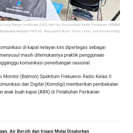
as Long Range Certificate (LRC) dan Izin Komunikasi Radio Perikanan (IKRAN)
Masyarakat Nelayan PPN Idi - Kabupaten Aceh Timur. | Foto: dok Kemkomdigi
munikasi di kapal nelayan kini dipertegas sebagai
, menyusul masih ditemukannya praktik penggunaan
engganggu komunikasi penerbangan nasional.
ai Monitor (Balmon) Spektrum Frekuensi Radio Kelas II
omunikasi dan Digital (Komdigi) memberikan pembekalan
an anak buah kapal (ABK) di Pelabuhan Perikanan
an, Air Bersih dan Irigasi Mulai Disalurkan