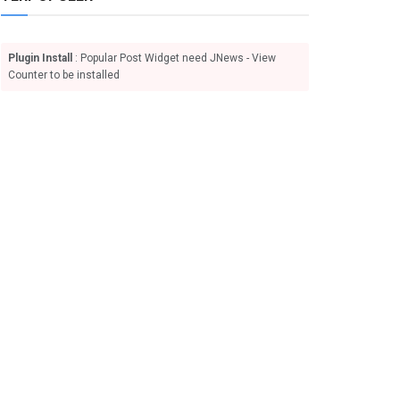
Plugin Install
: Popular Post Widget need JNews - View
Counter to be installed