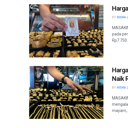
Harga
BY
RISKA 
MASAKIN
pada per
Rp7.750.0
Harga
Naik 
BY
RISKA 
MASAKINI
mengalam
mayam,..