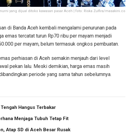
murni yang dijual ditoko kawasan pasar Aceh | foto: Riska Zulfira/masakini.co
an di Banda Aceh kembali mengalami penurunan pada
a emas tercatat turun Rp70 ribu per mayam menjadi
50.000 per mayam, belum termasuk ongkos pembuatan.
 emas perhiasan di Aceh semakin menjauh dari level
 awal pekan lalu. Meski demikian, harga emas masih
gi dibandingkan periode yang sama tahun sebelumnya.
h Tengah Hangus Terbakar
erhana Menjaga Tubuh Tetap Fit
, Atap SD di Aceh Besar Rusak