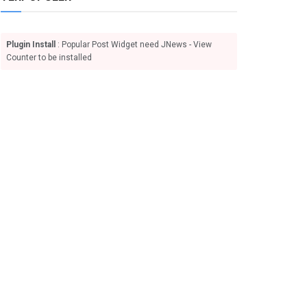
Plugin Install
: Popular Post Widget need JNews - View
Counter to be installed