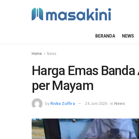
BERANDA
NEWS
Home
News
Harga Emas Banda 
per Mayam
by
Riska Zulfira
24 Juni 2026
in
News