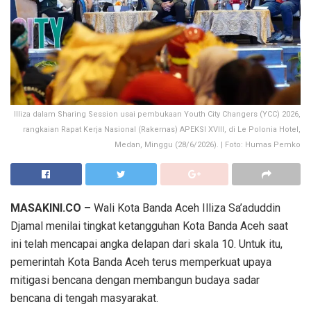
Illiza dalam Sharing Session usai pembukaan Youth City Changers (YCC) 2026,
rangkaian Rapat Kerja Nasional (Rakernas) APEKSI XVIII, di Le Polonia Hotel,
Medan, Minggu (28/6/2026). | Foto: Humas Pemko
MASAKINI.CO –
Wali Kota Banda Aceh Illiza Sa’aduddin
Djamal menilai tingkat ketangguhan Kota Banda Aceh saat
ini telah mencapai angka delapan dari skala 10. Untuk itu,
pemerintah Kota Banda Aceh terus memperkuat upaya
mitigasi bencana dengan membangun budaya sadar
bencana di tengah masyarakat.