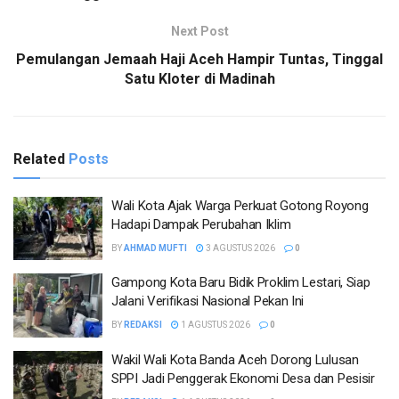
Next Post
Pemulangan Jemaah Haji Aceh Hampir Tuntas, Tinggal
Satu Kloter di Madinah
Related
Posts
Wali Kota Ajak Warga Perkuat Gotong Royong
Hadapi Dampak Perubahan Iklim
BY
AHMAD MUFTI
3 AGUSTUS 2026
0
Gampong Kota Baru Bidik Proklim Lestari, Siap
Jalani Verifikasi Nasional Pekan Ini
BY
REDAKSI
1 AGUSTUS 2026
0
Wakil Wali Kota Banda Aceh Dorong Lulusan
SPPI Jadi Penggerak Ekonomi Desa dan Pesisir