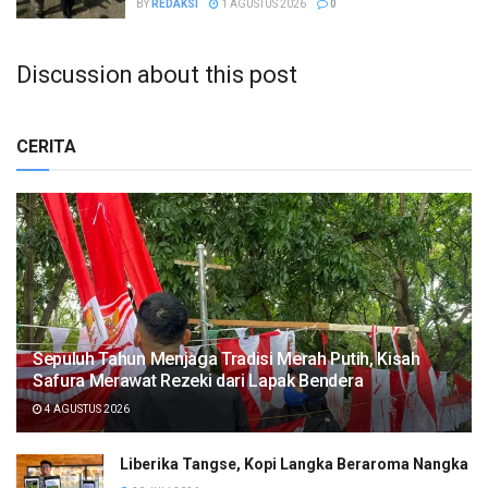
BY
REDAKSI
1 AGUSTUS 2026
0
Discussion about this post
CERITA
Sepuluh Tahun Menjaga Tradisi Merah Putih, Kisah
Safura Merawat Rezeki dari Lapak Bendera
4 AGUSTUS 2026
Liberika Tangse, Kopi Langka Beraroma Nangka