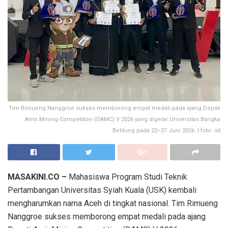
Tim Rimueng Nanggroe sukses memborong empat medali pada ajang Depati
Amir Mining Competition (DAMC) V 2026 yang digelar Universitas Bangka
Belitung pada 22–27 Juni 2026. | foto: ist
MASAKINI.CO –
Mahasiswa Program Studi Teknik
Pertambangan Universitas Syiah Kuala (USK) kembali
mengharumkan nama Aceh di tingkat nasional. Tim Rimueng
Nanggroe sukses memborong empat medali pada ajang