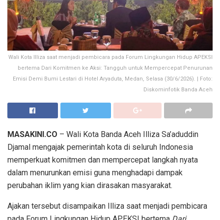
Wali Kota Illiza saat menjadi pembicara pada Forum Lingkungan Hidup APEKSI
bertema Dari Komitmen ke Aksi: Tangguh untuk Mempercepat Penurunan
Emisi Demi Bumi Lestari di Hotel Aryaduta, Medan, Selasa (30/6/2026). | Foto:
Diskominfotik Banda Aceh
MASAKINI.CO
– Wali Kota Banda Aceh Illiza Sa’aduddin
Djamal mengajak pemerintah kota di seluruh Indonesia
memperkuat komitmen dan mempercepat langkah nyata
dalam menurunkan emisi guna menghadapi dampak
perubahan iklim yang kian dirasakan masyarakat.
Ajakan tersebut disampaikan Illiza saat menjadi pembicara
pada Forum Lingkungan Hidup APEKSI bertema
Dari