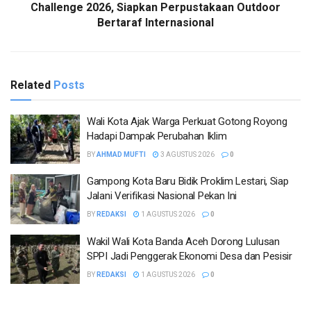
Challenge 2026, Siapkan Perpustakaan Outdoor
Bertaraf Internasional
Related
Posts
Wali Kota Ajak Warga Perkuat Gotong Royong
Hadapi Dampak Perubahan Iklim
BY
AHMAD MUFTI
3 AGUSTUS 2026
0
Gampong Kota Baru Bidik Proklim Lestari, Siap
Jalani Verifikasi Nasional Pekan Ini
BY
REDAKSI
1 AGUSTUS 2026
0
Wakil Wali Kota Banda Aceh Dorong Lulusan
SPPI Jadi Penggerak Ekonomi Desa dan Pesisir
BY
REDAKSI
1 AGUSTUS 2026
0