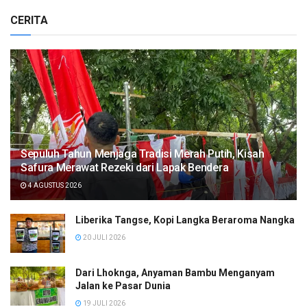
CERITA
Sepuluh Tahun Menjaga Tradisi Merah Putih, Kisah
Safura Merawat Rezeki dari Lapak Bendera
4 AGUSTUS 2026
Liberika Tangse, Kopi Langka Beraroma Nangka
20 JULI 2026
Dari Lhoknga, Anyaman Bambu Menganyam
Jalan ke Pasar Dunia
19 JULI 2026