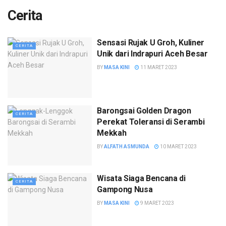
Cerita
Sensasi Rujak U Groh, Kuliner
CERITA
Unik dari Indrapuri Aceh Besar
BY
MASA KINI
11 MARET 2023
Barongsai Golden Dragon
CERITA
Perekat Toleransi di Serambi
Mekkah
BY
ALFATH ASMUNDA
10 MARET 2023
Wisata Siaga Bencana di
CERITA
Gampong Nusa
BY
MASA KINI
9 MARET 2023