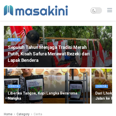
CERITA
Sepuluh Tahun Menjaga Tradisi Merah
Putih, Kisah Safura Merawat Rezeki dari
Lapak Bendera
CERITA
CERITA
Liberika Tangse, Kopi Langka Beraroma
Dari Lhok
Nangka
Jalan ke Pa
Home
Category
Cerita