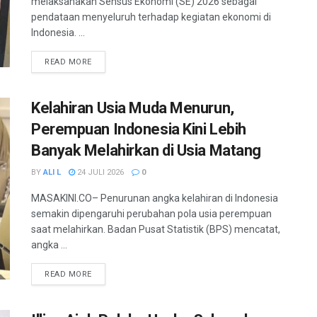
melaksanakan Sensus Ekonomi (SE) 2026 sebagai
pendataan menyeluruh terhadap kegiatan ekonomi di
Indonesia. ...
READ MORE
Kelahiran Usia Muda Menurun,
Perempuan Indonesia Kini Lebih
Banyak Melahirkan di Usia Matang
BY
ALI L
24 JULI 2026
0
MASAKINI.CO– Penurunan angka kelahiran di Indonesia
semakin dipengaruhi perubahan pola usia perempuan
saat melahirkan. Badan Pusat Statistik (BPS) mencatat,
angka ...
READ MORE