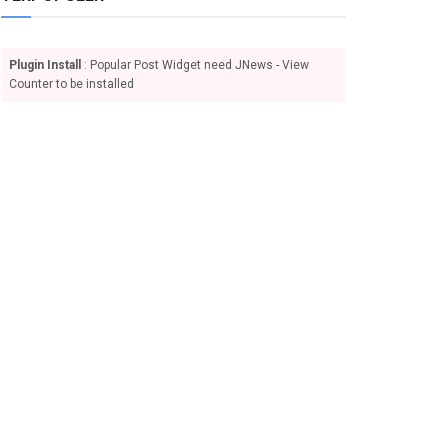
Plugin Install
: Popular Post Widget need JNews - View
Counter to be installed