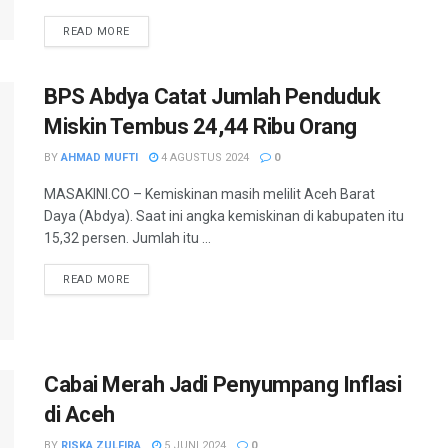
READ MORE
BPS Abdya Catat Jumlah Penduduk
Miskin Tembus 24,44 Ribu Orang
BY
AHMAD MUFTI
4 AGUSTUS 2024
0
MASAKINI.CO – Kemiskinan masih melilit Aceh Barat
Daya (Abdya). Saat ini angka kemiskinan di kabupaten itu
15,32 persen. Jumlah itu ...
READ MORE
Cabai Merah Jadi Penyumpang Inflasi
di Aceh
BY
RISKA ZULFIRA
5 JUNI 2024
0