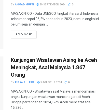
BY
AHMAD MUFTI
29 SEPTEMBER 2024
0
MASAKINI.CO - Data UNESCO, tingkat literasi di Indonesia
telah mencapai 96,2% pada tahun 2023, namun angka ini
belum sejalan dengan ...
READ MORE
Kunjungan Wisatawan Asing ke Aceh
Meningkat, Asal Malaysia 1.867
Orang
BY
RISKA ZULFIRA
5 AGUSTUS 2024
0
MASAKINI.CO - Wisatawan asal Malaysia mendominasi
angka kunjungan wisatawan mancanegara di Aceh.
Hingga pertengahan 2024, BPS Aceh mencatat ada
15.236 ...