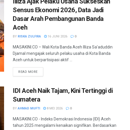
Illiza Ajak Pelaku Usaha Sukseskan
Sensus Ekonomi 2026, Data Jadi
Dasar Arah Pembangunan Banda
Aceh
BY
RISKA ZULFIRA
16 JUNI 2026
0
MASAKINI.CO – Wali Kota Banda Aceh Illiza Sa’aduddin
Djamal mengajak seluruh pelaku usaha di Kota Banda
Aceh untuk berpartisipasi aktif ...
READ MORE
IDI Aceh Naik Tajam, Kini Tertinggi di
Sumatera
BY
AHMAD MUFTI
8 MEI 2026
0
MASAKINI.CO - Indeks Demokrasi Indonesia (IDI) Aceh
tahun 2025 mengalami kenaikan signifikan. Berdasarkan