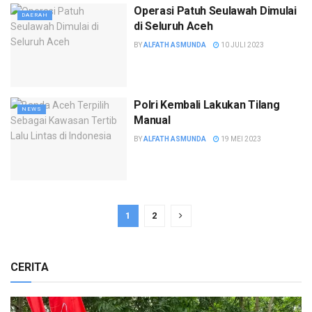
Operasi Patuh Seulawah Dimulai
DAERAH
di Seluruh Aceh
BY
ALFATH ASMUNDA
10 JULI 2023
Polri Kembali Lakukan Tilang
NEWS
Manual
BY
ALFATH ASMUNDA
19 MEI 2023
1
2
CERITA