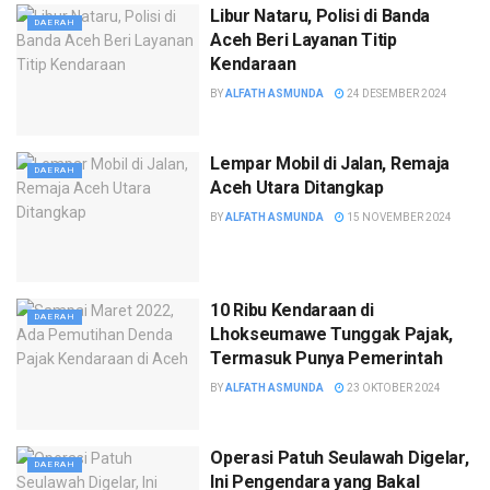
Libur Nataru, Polisi di Banda
DAERAH
Aceh Beri Layanan Titip
Kendaraan
BY
ALFATH ASMUNDA
24 DESEMBER 2024
Lempar Mobil di Jalan, Remaja
DAERAH
Aceh Utara Ditangkap
BY
ALFATH ASMUNDA
15 NOVEMBER 2024
10 Ribu Kendaraan di
DAERAH
Lhokseumawe Tunggak Pajak,
Termasuk Punya Pemerintah
BY
ALFATH ASMUNDA
23 OKTOBER 2024
Operasi Patuh Seulawah Digelar,
DAERAH
Ini Pengendara yang Bakal