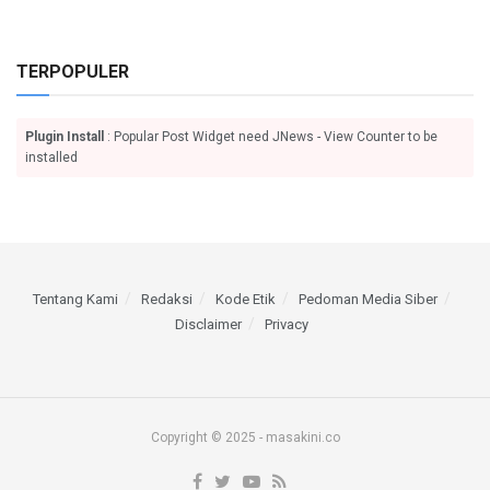
TERPOPULER
Plugin Install
: Popular Post Widget need JNews - View Counter to be
installed
Tentang Kami
Redaksi
Kode Etik
Pedoman Media Siber
Disclaimer
Privacy
Copyright © 2025 - masakini.co