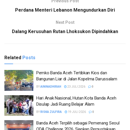
Previous Post
Perdana Menteri Lebanon Mengundurkan Diri
Next Post
Dalang Kerusuhan Rutan Lhoksukon Dipindahkan
Related
Posts
Pemko Banda Aceh Tertibkan Kios dan
Bangunan Liar di Jalan Kopelma Darussalam
BY
AININADHIRAH
23 JULI 2026
0
Hari Anak Nasional, Hutan Kota Banda Aceh
Disulap Jadi Ruang Belajar Alam
BY
RISKA ZULFIRA
19 JULI 2026
0
Banda Aceh Terpilih sebagai Pemenang Seoul
ODA Challenge 2026, Siapkan Perpustakaan