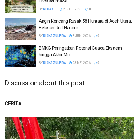
Lhokseumawe
BY
REDAKSI
29 JULI 2026
0
Angin Kencang Rusak 58 Huntara di Aceh Utara,
Belasan Unit Hancur
BY
RISKA ZULFIRA
3 JUNI 2026
0
BMKG Peringatkan Potensi Cuaca Ekstrem
hingga Akhir Mei
BY
RISKA ZULFIRA
23 MEI 2026
0
Discussion about this post
CERITA