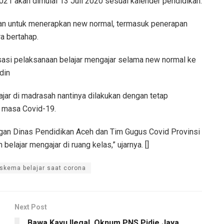
021 akan dimulai 13 Juli 2020 sesuai kalender pendidikan.
an untuk menerapkan new normal, termasuk penerapan
ra bertahap.
lisasi pelaksanaan belajar mengajar selama new normal ke
din
ajar di madrasah nantinya dilakukan dengan tetap
 masa Covid-19.
ngan Dinas Pendidikan Aceh dan Tim Gugus Covid Provinsi
elajar mengajar di ruang kelas,” ujarnya. []
skema belajar saat corona
Next Post
Bawa Kayu Ilegal, Oknum PNS Pidie Jaya