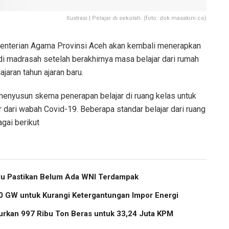
Ilustrasi | Pelajar di sekolah. (foto: dok masakini.co)
nterian Agama Provinsi Aceh akan kembali menerapkan
di madrasah setelah berakhirnya masa belajar dari rumah
aran tahun ajaran baru.
menyusun skema penerapan belajar di ruang kelas untuk
 dari wabah Covid-19. Beberapa standar belajar dari ruang
gai berikut
u Pastikan Belum Ada WNI Terdampak
 GW untuk Kurangi Ketergantungan Impor Energi
urkan 997 Ribu Ton Beras untuk 33,24 Juta KPM