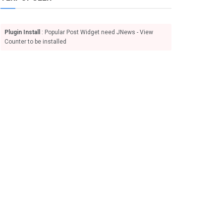
Plugin Install
: Popular Post Widget need JNews - View
Counter to be installed