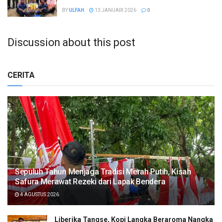
BY
ULFAH
13 JANUARI 2026
0
Discussion about this post
CERITA
Sepuluh Tahun Menjaga Tradisi Merah Putih, Kisah
Safura Merawat Rezeki dari Lapak Bendera
4 AGUSTUS 2026
Liberika Tangse, Kopi Langka Beraroma Nangka