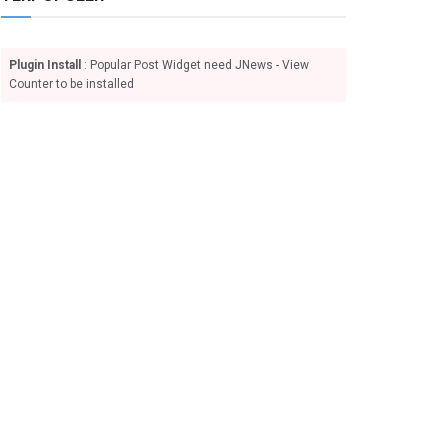
Plugin Install
: Popular Post Widget need JNews - View
Counter to be installed