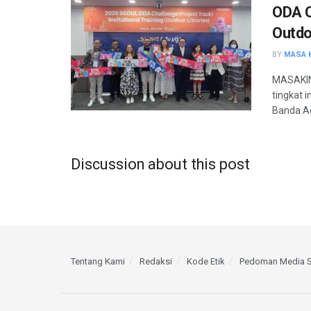
ODA C
Outdo
BY
MASA K
MASAKINI
tingkat 
Banda Ac
Discussion about this post
Tentang Kami
Redaksi
Kode Etik
Pedoman Media S