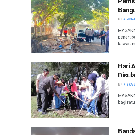
Pemko
Bangu
BY
AININA
MASAKIN
penertib
kawasan 
Hari 
Disul
BY
RISKA 
MASAKINI
bagi rat
Banda