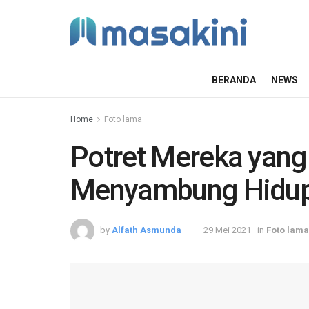
BERANDA
NEWS
Home
Foto lama
Potret Mereka yang
Menyambung Hidup 
by
Alfath Asmunda
29 Mei 2021
in
Foto lama