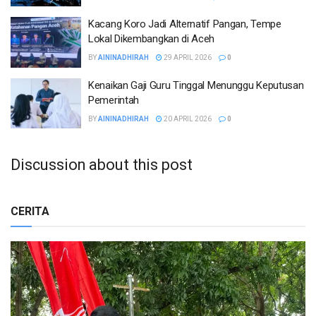
Kacang Koro Jadi Alternatif Pangan, Tempe
Lokal Dikembangkan di Aceh
BY
AININADHIRAH
29 APRIL 2026
0
Kenaikan Gaji Guru Tinggal Menunggu Keputusan
Pemerintah
BY
AININADHIRAH
20 APRIL 2026
0
Discussion about this post
CERITA