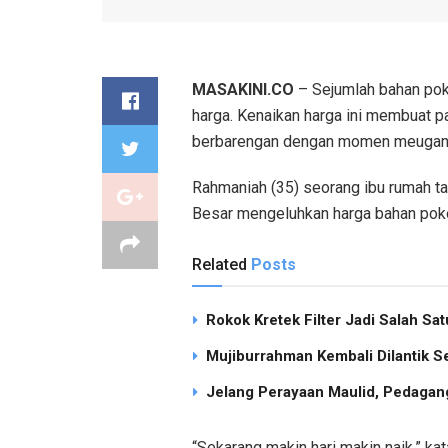
MASAKINI.CO
– Sejumlah bahan poko
harga. Kenaikan harga ini membuat pa
berbarengan dengan momen meugang
Rahmaniah (35) seorang ibu rumah ta
Besar mengeluhkan harga bahan pok
Related
Posts
Rokok Kretek Filter Jadi Salah S
Mujiburrahman Kembali Dilantik S
Jelang Perayaan Maulid, Pedagang
“Sekarang makin hari makin naik,” k