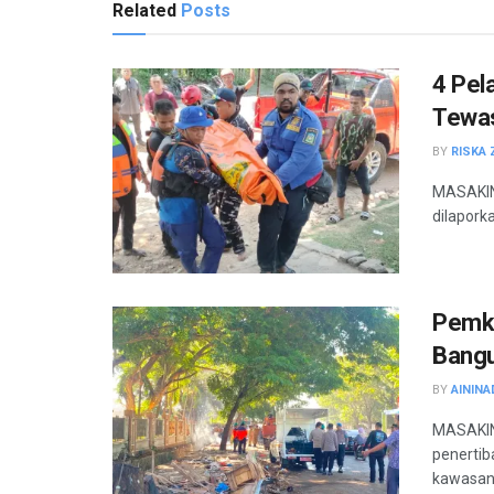
Related
Posts
4 Pel
Tewas
BY
RISKA 
MASAKINI
dilaporka
Pemko
Bangu
BY
AININA
MASAKIN
penertib
kawasan 