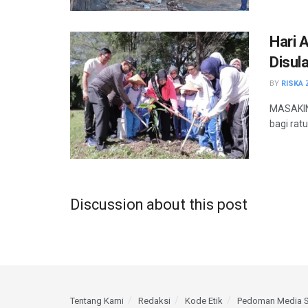
Hari 
Disul
BY
RISKA 
MASAKINI
bagi rat
Discussion about this post
Tentang Kami
Redaksi
Kode Etik
Pedoman Media S