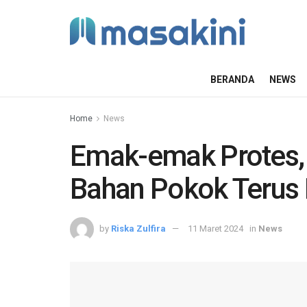
BERANDA
NEWS
Home
News
Emak-emak Protes,
Bahan Pokok Terus 
by
Riska Zulfira
11 Maret 2024
in
News