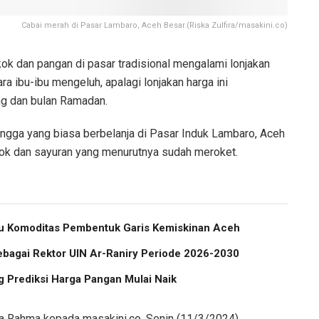
Cabai merah di Pasar Lambaro, Aceh Besar.(Riska Zulfira/masakini.co)
k dan pangan di pasar tradisional mengalami lonjakan
ra ibu-ibu mengeluh, apalagi lonjakan harga ini
 dan bulan Ramadan.
ngga yang biasa berbelanja di Pasar Induk Lambaro, Aceh
ok dan sayuran yang menurutnya sudah meroket.
atu Komoditas Pembentuk Garis Kemiskinan Aceh
ebagai Rektor UIN Ar-Raniry Periode 2026-2030
 Prediksi Harga Pangan Mulai Naik
ata Rahma kepada masakini.co, Senin (11/3/2024).