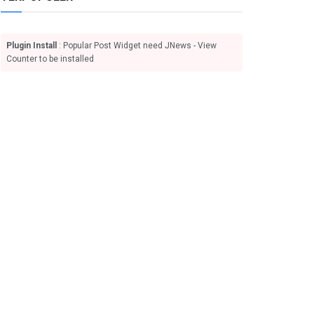
Plugin Install
: Popular Post Widget need JNews - View
Counter to be installed