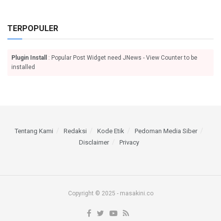
TERPOPULER
Plugin Install
: Popular Post Widget need JNews - View Counter to be
installed
Tentang Kami
Redaksi
Kode Etik
Pedoman Media Siber
Disclaimer
Privacy
Copyright © 2025 - masakini.co