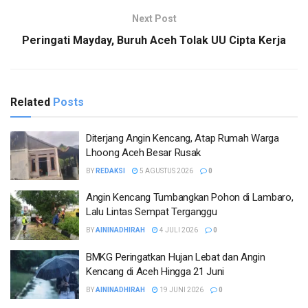
Next Post
Peringati Mayday, Buruh Aceh Tolak UU Cipta Kerja
Related
Posts
Diterjang Angin Kencang, Atap Rumah Warga
Lhoong Aceh Besar Rusak
BY
REDAKSI
5 AGUSTUS 2026
0
Angin Kencang Tumbangkan Pohon di Lambaro,
Lalu Lintas Sempat Terganggu
BY
AININADHIRAH
4 JULI 2026
0
BMKG Peringatkan Hujan Lebat dan Angin
Kencang di Aceh Hingga 21 Juni
BY
AININADHIRAH
19 JUNI 2026
0