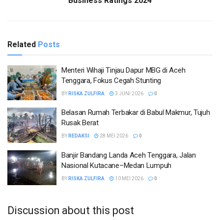
Business Ratings 2024
Related
Posts
Menteri Wihaji Tinjau Dapur MBG di Aceh
Tenggara, Fokus Cegah Stunting
BY
RISKA ZULFIRA
3 JUNI 2026
0
Belasan Rumah Terbakar di Babul Makmur, Tujuh
Rusak Berat
BY
REDAKSI
28 MEI 2026
0
Banjir Bandang Landa Aceh Tenggara, Jalan
Nasional Kutacane–Medan Lumpuh
BY
RISKA ZULFIRA
10 MEI 2026
0
Discussion about this post