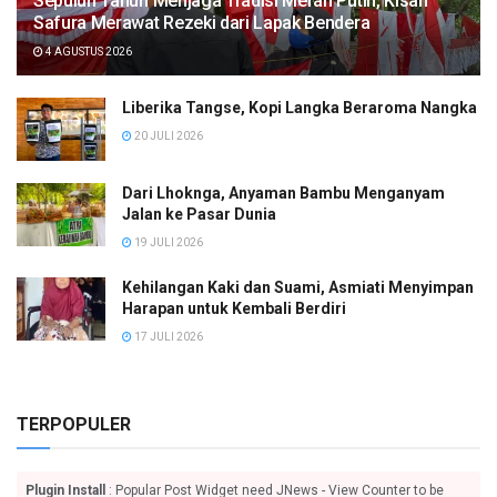
Sepuluh Tahun Menjaga Tradisi Merah Putih, Kisah
Safura Merawat Rezeki dari Lapak Bendera
4 AGUSTUS 2026
Liberika Tangse, Kopi Langka Beraroma Nangka
20 JULI 2026
Dari Lhoknga, Anyaman Bambu Menganyam
Jalan ke Pasar Dunia
19 JULI 2026
Kehilangan Kaki dan Suami, Asmiati Menyimpan
Harapan untuk Kembali Berdiri
17 JULI 2026
TERPOPULER
Plugin Install
: Popular Post Widget need JNews - View Counter to be