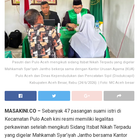
Pasutri dari Pulo Aceh mengikuti sidang Itsbat Nikah Terpadu yang digelar
Mahkamah Syar’iyah Jantho bekerja sama dengan Kantor Urusan Agama (KUA)
Pulo Aceh dan Dinas Kependudukan dan Pencatatan Sipil (Disdukcapil)
Kabupaten Aceh Besar, Rabu (24/6/2026). | Foto: MC Aceh besar
MASAKINI.CO –
Sebanyak 47 pasangan suami istri di
Kecamatan Pulo Aceh kini resmi memiliki legalitas
perkawinan setelah mengikuti Sidang Itsbat Nikah Terpadu
yang digelar Mahkamah Syar’iyah Jantho bersama Kantor