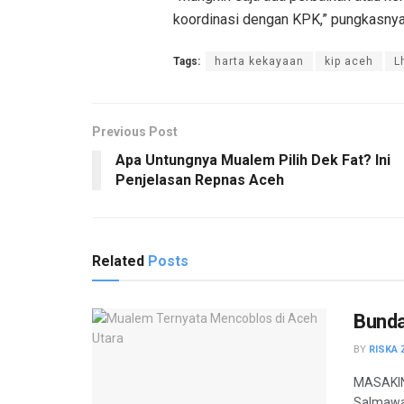
koordinasi dengan KPK,” pungkasnya
Tags:
harta kekayaan
kip aceh
L
Previous Post
Apa Untungnya Mualem Pilih Dek Fat? Ini
Penjelasan Repnas Aceh
Related
Posts
Bunda
BY
RISKA 
MASAKINI
Salmawat