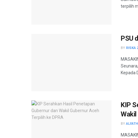
terpilih 
PSU d
BY
RISKA 
MASAKINI
Seunara
Kepada D
KIP S
Wakil
BY
ALFAT
MASAKIN