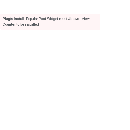
Plugin Install
: Popular Post Widget need JNews - View
Counter to be installed