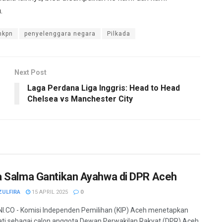
.
hkpn
penyelenggara negara
Pilkada
Next Post
Laga Perdana Liga Inggris: Head to Head
Chelsea vs Manchester City
 Salma Gantikan Ayahwa di DPR Aceh
ZULFIRA
15 APRIL 2025
0
.CO - Komisi Independen Pemilihan (KIP) Aceh menetapkan
i sebagai calon anggota Dewan Perwakilan Rakyat (DPR) Aceh