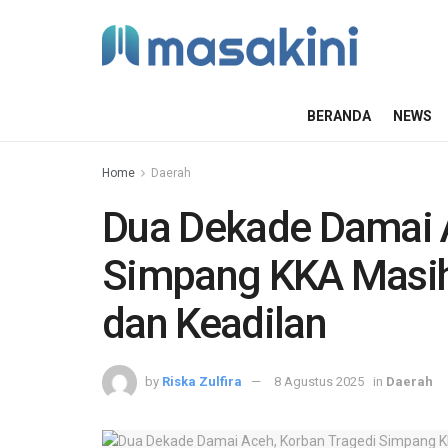
BERANDA
NEWS
Home
Daerah
Dua Dekade Damai A
Simpang KKA Masih
dan Keadilan
by
Riska Zulfira
8 Agustus 2025
in
Daerah