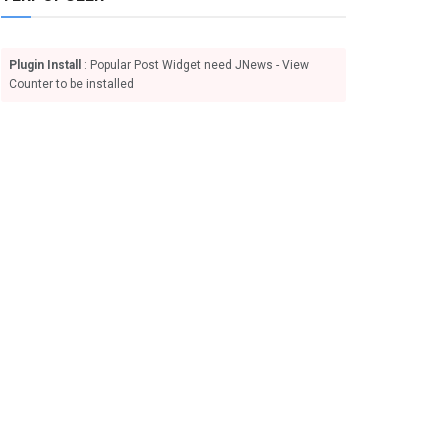
Plugin Install
: Popular Post Widget need JNews - View
Counter to be installed