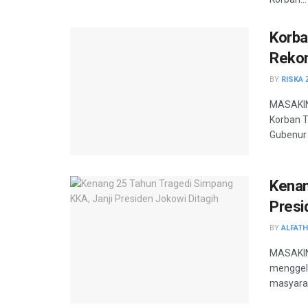
Korba
Reko
BY
RISKA 
MASAKINI
Korban T
Gubenur 
Kenan
Presi
BY
ALFAT
MASAKINI
menggela
masyaraka