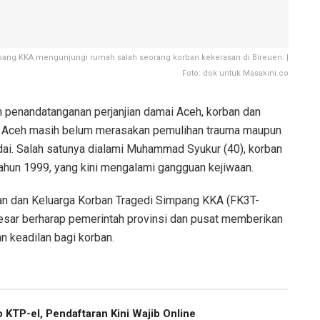
ang KKA mengunjungi rumah salah seorang korban kekerasan di Bireuen. |
Foto: dok untuk Masakini.co
 penandatanganan perjanjian damai Aceh, korban dan
 di Aceh masih belum merasakan pemulihan trauma maupun
. Salah satunya dialami Muhammad Syukur (40), korban
hun 1999, yang kini mengalami gangguan kejiwaan.
an dan Keluarga Korban Tragedi Simpang KKA (FK3T-
besar berharap pemerintah provinsi dan pusat memberikan
 keadilan bagi korban.
 KTP-el, Pendaftaran Kini Wajib Online