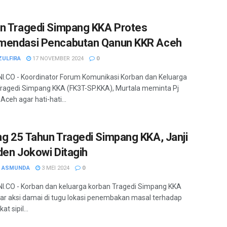
n Tragedi Simpang KKA Protes
mendasi Pencabutan Qanun KKR Aceh
ZULFIRA
17 NOVEMBER 2024
0
.CO - Koordinator Forum Komunikasi Korban dan Keluarga
ragedi Simpang KKA (FK3T-SP.KKA), Murtala meminta Pj
Aceh agar hati-hati...
g 25 Tahun Tragedi Simpang KKA, Janji
den Jokowi Ditagih
H ASMUNDA
3 MEI 2024
0
.CO - Korban dan keluarga korban Tragedi Simpang KKA
r aksi damai di tugu lokasi penembakan masal terhadap
t sipil...