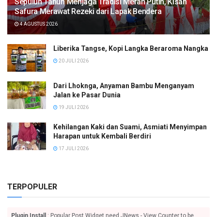
Sepuluh Tahun Menjaga Tradisi Merah Putih, Kisah
Safura Merawat Rezeki dari Lapak Bendera
4 AGUSTUS 2026
Liberika Tangse, Kopi Langka Beraroma Nangka
20 JULI 2026
Dari Lhoknga, Anyaman Bambu Menganyam
Jalan ke Pasar Dunia
19 JULI 2026
Kehilangan Kaki dan Suami, Asmiati Menyimpan
Harapan untuk Kembali Berdiri
17 JULI 2026
TERPOPULER
Plugin Install
: Popular Post Widget need JNews - View Counter to be