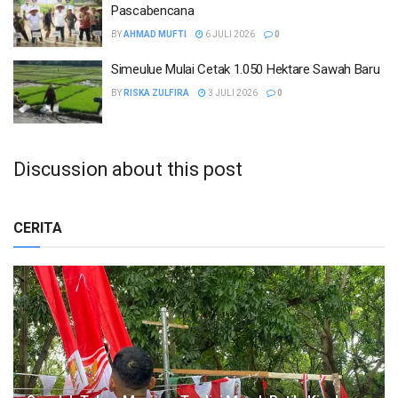
Pascabencana
BY
AHMAD MUFTI
6 JULI 2026
0
Simeulue Mulai Cetak 1.050 Hektare Sawah Baru
BY
RISKA ZULFIRA
3 JULI 2026
0
Discussion about this post
CERITA