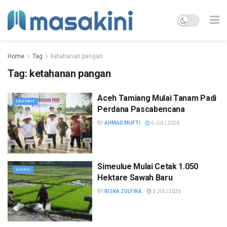
Home
Tag
ketahanan pangan
Tag:
ketahanan pangan
Aceh Tamiang Mulai Tanam Padi
DAERAH
Perdana Pascabencana
BY
AHMAD MUFTI
6 JULI 2026
Simeulue Mulai Cetak 1.050
NEWS
Hektare Sawah Baru
BY
RISKA ZULFIRA
3 JULI 2026