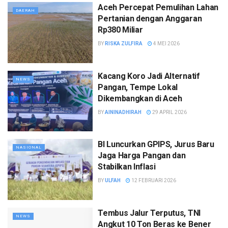
Aceh Percepat Pemulihan Lahan
DAERAH
Pertanian dengan Anggaran
Rp380 Miliar
BY
RISKA ZULFIRA
4 MEI 2026
Kacang Koro Jadi Alternatif
NEWS
Pangan, Tempe Lokal
Dikembangkan di Aceh
BY
AININADHIRAH
29 APRIL 2026
BI Luncurkan GPIPS, Jurus Baru
NASIONAL
Jaga Harga Pangan dan
Stabilkan Inflasi
BY
ULFAH
12 FEBRUARI 2026
Tembus Jalur Terputus, TNI
NEWS
Angkut 10 Ton Beras ke Bener