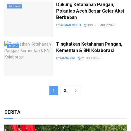
Dukung Ketahanan Pangan,
DAERAH
Polantas Aceh Besar Gelar Aksi
Berkebun
BY
AHMAD MUFTI
30 SEPTEMBER 2022
Tingkatkan Ketahanan Pangan,
NEWS
Kementan & BNI Kolaborasi
BY
MASA KINI
21 JULI 2022
1
2
CERITA