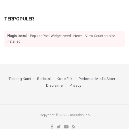
TERPOPULER
Plugin Install
: Popular Post Widget need JNews - View Counter to be
installed
Tentang Kami
Redaksi
Kode Etik
Pedoman Media Siber
Disclaimer
Privacy
Copyright © 2025 - masakini.co