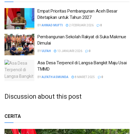
Empat Prioritas Pembangunan Aceh Besar
Ditetapkan untuk Tahun 2027
BY
AHMAD MUFTI
2 FEBRUARI 2026
0
Pembangunan Sekolah Rakyat di Suka Makmue
Dimulai
BY
ULFAH
13 JANUARI 2026
0
Asa Desa Terpencil di Langsa Bangkit Maju Usai
TMMD
BY
ALFATH ASMUNDA
8 MARET 2025
0
Discussion about this post
CERITA