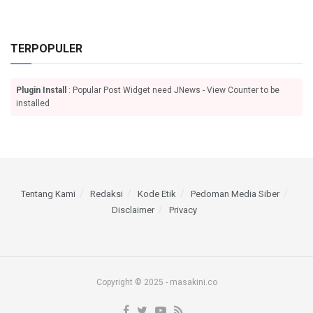
TERPOPULER
Plugin Install
: Popular Post Widget need JNews - View Counter to be
installed
Tentang Kami
Redaksi
Kode Etik
Pedoman Media Siber
Disclaimer
Privacy
Copyright © 2025 - masakini.co