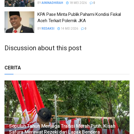
BY
AININADHIRAH
18 MEI 2026
0
KPA Pase Minta Publik Pahami Kondisi Fiskal
Aceh Terkait Polemik JKA
BY
REDAKSI
14 MEI 2026
0
Discussion about this post
CERITA
Sepuluh Tahun Menjaga Tradisi Merah Putih, Kisah
Safura Merawat Rezeki dari Lapak Bendera