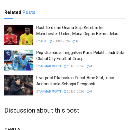
Related
Posts
Rashford dan Onana Siap Kembali ke
Manchester United, Masa Depan Belum Jelas
BY
ALI L
2 JUNI 2026
0
Pep Guardiola Tinggalkan Kursi Pelatih, Jadi Duta
Global City Football Group
BY
AHMAD MUFTI
23 MEI 2026
0
Liverpool Dikabarkan Pecat Arne Slot, Incar
Andoni Iraola Sebagai Pengganti
BY
AHMAD MUFTI
22 MEI 2026
0
Discussion about this post
CERITA