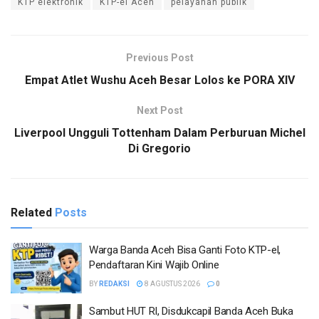
KTP elektronik
KTP-el Aceh
pelayanan publik
Previous Post
Empat Atlet Wushu Aceh Besar Lolos ke PORA XIV
Next Post
Liverpool Ungguli Tottenham Dalam Perburuan Michel
Di Gregorio
Related
Posts
Warga Banda Aceh Bisa Ganti Foto KTP-el,
Pendaftaran Kini Wajib Online
BY
REDAKSI
8 AGUSTUS 2026
0
Sambut HUT RI, Disdukcapil Banda Aceh Buka