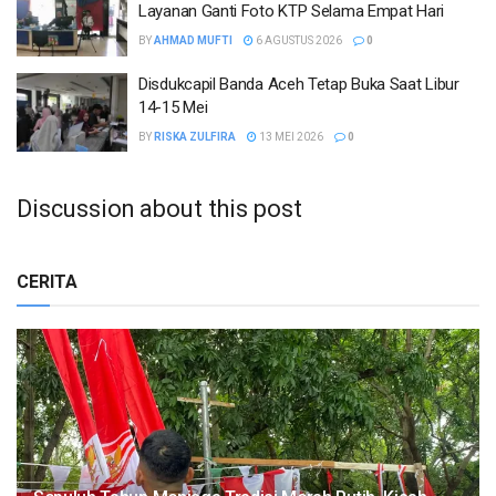
Layanan Ganti Foto KTP Selama Empat Hari
BY
AHMAD MUFTI
6 AGUSTUS 2026
0
Disdukcapil Banda Aceh Tetap Buka Saat Libur
14-15 Mei
BY
RISKA ZULFIRA
13 MEI 2026
0
Discussion about this post
CERITA