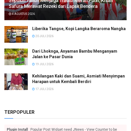
Sepuluh Tahun Menjaga Tradisi Merah Putih, Kisah
Safura Merawat Rezeki dari Lapak Bendera
4 AGUSTUS 2026
Liberika Tangse, Kopi Langka Beraroma Nangka
20 JULI 2026
Dari Lhoknga, Anyaman Bambu Menganyam
Jalan ke Pasar Dunia
19 JULI 2026
Kehilangan Kaki dan Suami, Asmiati Menyimpan
Harapan untuk Kembali Berdiri
17 JULI 2026
TERPOPULER
Plugin Install
: Popular Post Widget need JNews - View Counter to be