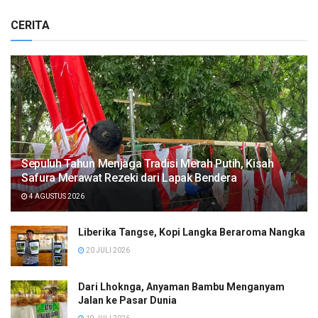
CERITA
Sepuluh Tahun Menjaga Tradisi Merah Putih, Kisah
Safura Merawat Rezeki dari Lapak Bendera
4 AGUSTUS 2026
Liberika Tangse, Kopi Langka Beraroma Nangka
20 JULI 2026
Dari Lhoknga, Anyaman Bambu Menganyam
Jalan ke Pasar Dunia