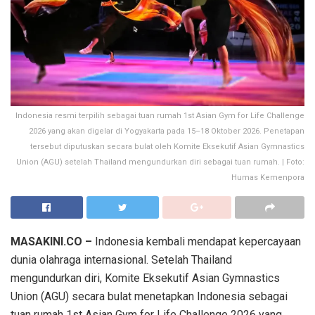
Indonesia resmi terpilih sebagai tuan rumah 1st Asian Gym for Life Challenge
2026 yang akan digelar di Yogyakarta pada 15–18 Oktober 2026. Penetapan
tersebut diputuskan secara bulat oleh Komite Eksekutif Asian Gymnastics
Union (AGU) setelah Thailand mengundurkan diri sebagai tuan rumah. | Foto:
Humas Kemenpora
MASAKINI.CO –
Indonesia kembali mendapat kepercayaan
dunia olahraga internasional. Setelah Thailand
mengundurkan diri, Komite Eksekutif Asian Gymnastics
Union (AGU) secara bulat menetapkan Indonesia sebagai
tuan rumah 1st Asian Gym for Life Challenge 2026 yang