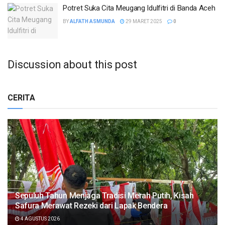
Potret Suka Cita Meugang Idulfitri di Banda Aceh
BY
ALFATH ASMUNDA
29 MARET 2025
0
Discussion about this post
CERITA
Sepuluh Tahun Menjaga Tradisi Merah Putih, Kisah
Safura Merawat Rezeki dari Lapak Bendera
4 AGUSTUS 2026