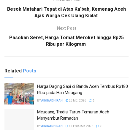
Besok Matahari Tepat di Atas Ka’bah, Kemenag Aceh
Ajak Warga Cek Ulang Kiblat
Next Post
Pasokan Seret, Harga Tomat Meroket hingga Rp25
Ribu per Kilogram
Related
Posts
Harga Daging Sapi di Banda Aceh Tembus Rp180
Ribu pada Hari Meugang
BY
AININADHIRAH
25 MEI 2026
0
Meugang, Tradisi Turun-Temurun Aceh
Menyambut Ramadan
BY
AININADHIRAH
4 FEBRUARI 2026
0