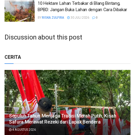
10 Hektare Lahan Terbakar di Blang Bintang,
BPBD: Jangan Buka Lahan dengan Cara Dibakar
BY
RISKA ZULFIRA
30 JULI 2026
0
Discussion about this post
CERITA
Sepuluh Tahun Menjaga Tradisi Merah Putih, Kisah
Safura Merawat Rezeki dari Lapak Bendera
4 AGUSTUS 2026