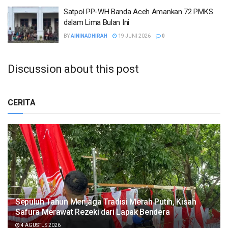
Satpol PP-WH Banda Aceh Amankan 72 PMKS
dalam Lima Bulan Ini
BY
AININADHIRAH
19 JUNI 2026
0
Discussion about this post
CERITA
Sepuluh Tahun Menjaga Tradisi Merah Putih, Kisah
Safura Merawat Rezeki dari Lapak Bendera
4 AGUSTUS 2026